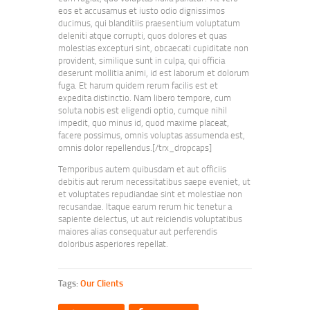
eos et accusamus et iusto odio dignissimos
ducimus, qui blanditiis praesentium voluptatum
deleniti atque corrupti, quos dolores et quas
molestias excepturi sint, obcaecati cupiditate non
provident, similique sunt in culpa, qui officia
deserunt mollitia animi, id est laborum et dolorum
fuga. Et harum quidem rerum facilis est et
expedita distinctio. Nam libero tempore, cum
soluta nobis est eligendi optio, cumque nihil
impedit, quo minus id, quod maxime placeat,
facere possimus, omnis voluptas assumenda est,
omnis dolor repellendus.[/trx_dropcaps]
Temporibus autem quibusdam et aut officiis
debitis aut rerum necessitatibus saepe eveniet, ut
et voluptates repudiandae sint et molestiae non
recusandae. Itaque earum rerum hic tenetur a
sapiente delectus, ut aut reiciendis voluptatibus
maiores alias consequatur aut perferendis
doloribus asperiores repellat.
Tags:
Our Clients