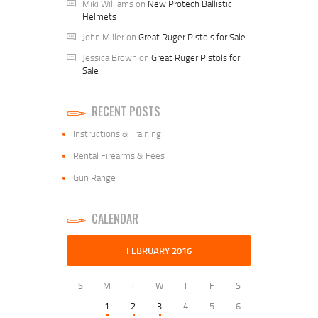
Miki Williams
on
New Protech Ballistic
Helmets
John Miller
on
Great Ruger Pistols for Sale
Jessica Brown
on
Great Ruger Pistols for
Sale
RECENT POSTS
Instructions & Training
Rental Firearms & Fees
Gun Range
CALENDAR
FEBRUARY 2016
S
M
T
W
T
F
S
1
2
3
4
5
6