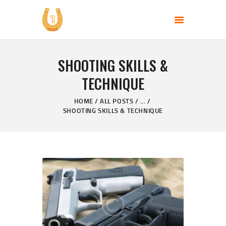
PERFECT DAY RANCH, LLC
End of the Perfect Day
SHOOTING SKILLS &
HOME
TECHNIQUE
PAGES
PRODUCTS
HOME
ALL POSTS
...
SHOOTING SKILLS & TECHNIQUE
PROMOTION
BLOG
CONTACT US