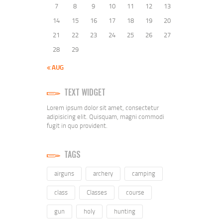
7
8
9
10
11
12
13
14
15
16
17
18
19
20
21
22
23
24
25
26
27
28
29
« AUG
TEXT WIDGET
Lorem ipsum dolor sit amet, consectetur
adipisicing elit. Quisquam, magni commodi
fugit in quo provident.
TAGS
airguns
archery
camping
class
Classes
course
gun
holy
hunting