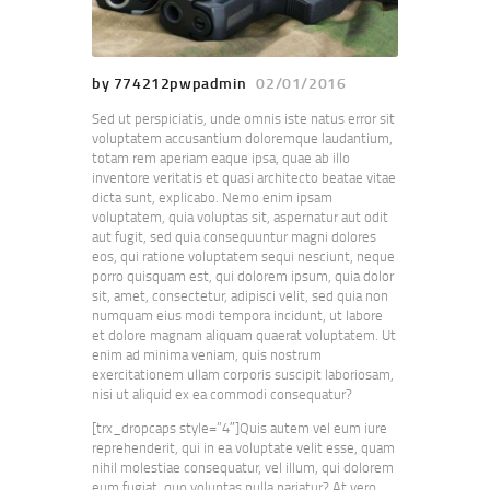
by 774212pwpadmin
02/01/2016
Sed ut perspiciatis, unde omnis iste natus error sit
voluptatem accusantium doloremque laudantium,
totam rem aperiam eaque ipsa, quae ab illo
inventore veritatis et quasi architecto beatae vitae
dicta sunt, explicabo. Nemo enim ipsam
voluptatem, quia voluptas sit, aspernatur aut odit
aut fugit, sed quia consequuntur magni dolores
eos, qui ratione voluptatem sequi nesciunt, neque
porro quisquam est, qui dolorem ipsum, quia dolor
sit, amet, consectetur, adipisci velit, sed quia non
numquam eius modi tempora incidunt, ut labore
et dolore magnam aliquam quaerat voluptatem. Ut
enim ad minima veniam, quis nostrum
exercitationem ullam corporis suscipit laboriosam,
nisi ut aliquid ex ea commodi consequatur?
[trx_dropcaps style=”4″]Quis autem vel eum iure
reprehenderit, qui in ea voluptate velit esse, quam
nihil molestiae consequatur, vel illum, qui dolorem
eum fugiat, quo voluptas nulla pariatur? At vero