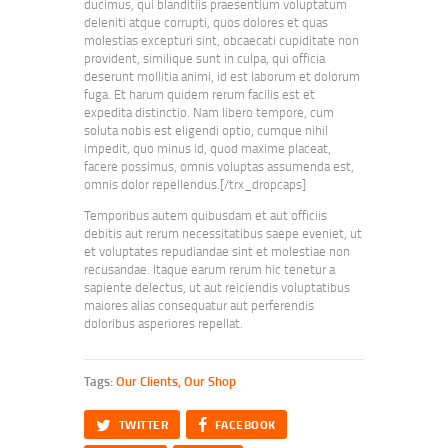
ducimus, qui blanditiis praesentium voluptatum
deleniti atque corrupti, quos dolores et quas
molestias excepturi sint, obcaecati cupiditate non
provident, similique sunt in culpa, qui officia
deserunt mollitia animi, id est laborum et dolorum
fuga. Et harum quidem rerum facilis est et
expedita distinctio. Nam libero tempore, cum
soluta nobis est eligendi optio, cumque nihil
impedit, quo minus id, quod maxime placeat,
facere possimus, omnis voluptas assumenda est,
omnis dolor repellendus.[/trx_dropcaps]
Temporibus autem quibusdam et aut officiis
debitis aut rerum necessitatibus saepe eveniet, ut
et voluptates repudiandae sint et molestiae non
recusandae. Itaque earum rerum hic tenetur a
sapiente delectus, ut aut reiciendis voluptatibus
maiores alias consequatur aut perferendis
doloribus asperiores repellat.
Tags:
Our Clients
,
Our Shop
Twitter
Facebook
TWITTER
FACEBOOK