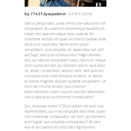
by 774212pwpadmin
02/01/2016
Sed ut perspiciatis, unde omnis iste natus error sit
voluptatem accusantium doloremque laudantium,
totam rem aperiam eaque ipsa, quae ab illo
inventore veritatis et quasi architecto beatae vitae
dicta sunt, explicabo. Nemo enim ipsam
voluptatem, quia voluptas sit, aspernatur aut odit
aut fugit, sed quia consequuntur magni dolores
eos, qui ratione voluptatem sequi nesciunt, neque
porro quisquam est, qui dolorem ipsum, quia dolor
sit, amet, consectetur, adipisci velit, sed quia non
numquam eius modi tempora incidunt, ut labore
et dolore magnam aliquam quaerat voluptatem. Ut
enim ad minima veniam, quis nostrum
exercitationem ullam corporis suscipit laboriosam,
nisi ut aliquid ex ea commodi consequatur?
[trx_dropcaps style=”4″]Quis autem vel eum iure
reprehenderit, qui in ea voluptate velit esse, quam
nihil molestiae consequatur, vel illum, qui dolorem
eum fugiat, quo voluptas nulla pariatur? At vero
eos et accusamus et iusto odio dignissimos