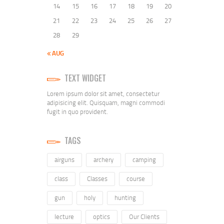
14
15
16
17
18
19
20
21
22
23
24
25
26
27
28
29
« AUG
TEXT WIDGET
Lorem ipsum dolor sit amet, consectetur
adipisicing elit. Quisquam, magni commodi
fugit in quo provident.
TAGS
airguns
archery
camping
class
Classes
course
gun
holy
hunting
lecture
optics
Our Clients