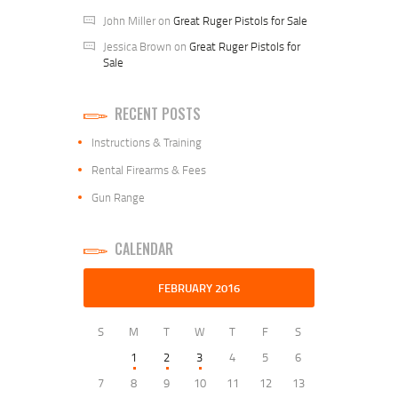
John Miller
on
Great Ruger Pistols for Sale
Jessica Brown
on
Great Ruger Pistols for
Sale
RECENT POSTS
Instructions & Training
Rental Firearms & Fees
Gun Range
CALENDAR
FEBRUARY 2016
S
M
T
W
T
F
S
1
2
3
4
5
6
7
8
9
10
11
12
13