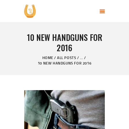
PERFECT DAY RANCH, LLC
End of the Perfect Day
10 NEW HANDGUNS FOR
HOME
2016
PAGES
PRODUCTS
HOME
ALL POSTS
...
10 NEW HANDGUNS FOR 2016
PROMOTION
BLOG
CONTACT US